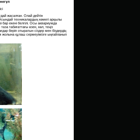
рнегүл
сі
ғдай жасалған. Олай дейтін
 Осындай техникалардың көмегі арқылы
 бар екені белгілі. Осы аквариумда
таза табиғаттағы өзен, көл, теңіз
бағдар беріп отыратын сіздер мен біздердің
ым жолына құлаш сермеуімізге ыңғайланып