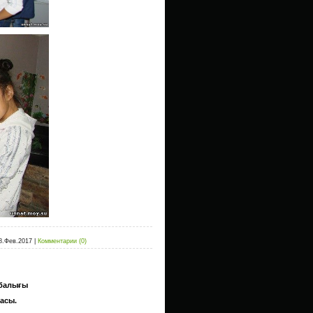
8.Фев.2017
|
Комментарии (0)
 балығы
асы.