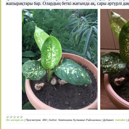
жапырақтары
бар
.
Олардың
беткі
жағында
ақ
,
сары
әртүрлі
да
Это интересно
|
Просмотров:
466
|
Author:
Кемпешева Кулжамал Райхановна
|
Добавил:
metodist
|