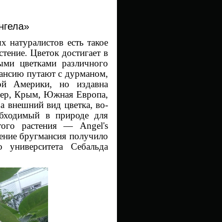
нгела»
 натуралистов
есть такое
стение. Цветок достигает в
ыми цветками различного
ансию путают с дурманом,
й Америки, но издавна
мер, Крым, Южная Европа,
за внешний вид цветк
а, во-
бходимый в природе для
того растения — Angel's
ение бругмансия получило
о университета Себальда