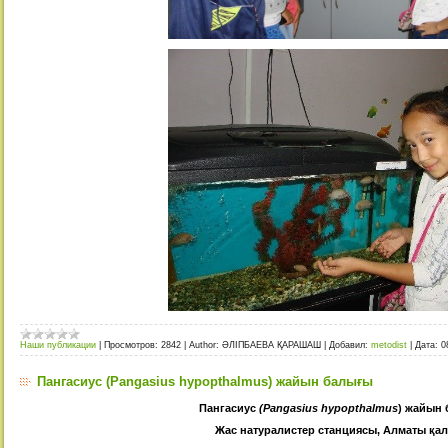
Наши публикации
|
Просмотров:
2842
|
Author:
ӘЛІПБАЕВА ҚАРАШАШ
|
Добавил:
metodist
|
Дата:
0
Пангасиус (Pangasius hypopthalmus) жайын балығы
Пангасиус
(Pangasius hypopthalmus
) жайын
Жас натуралистер станциясы, Алматы қал