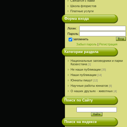
Связатся с нами
Школа флористов
Платные услуги
Форма входа
Логин:
Пароль:
запомнить
Забыл пароль
|
Регистрация
Категории раздела
Национальные заповедники и парки
Казахстана
[1]
Не наши публикации
[35]
Наши публикации
[14]
Юннаты пишут
[12]
Научные работы юннатов
[6]
О наших друзьях - животных
[4]
Поиск по Сайту
Поиск на яндексе