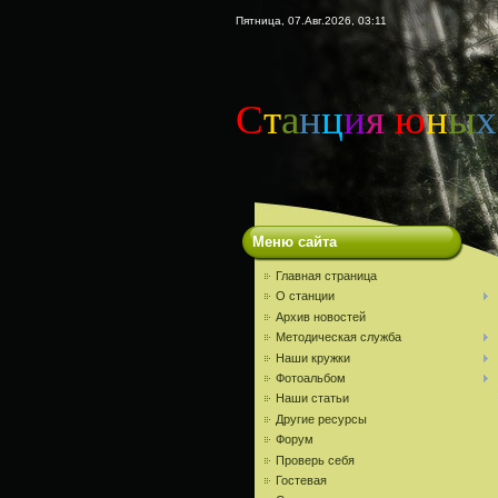
Пятница, 07.Авг.2026, 03:11
С
т
а
н
ц
и
я
ю
н
ы
х
Меню сайта
Главная страница
О станции
Архив новостей
Методическая служба
Наши кружки
Фотоальбом
Наши статьи
Другие ресурсы
Форум
Проверь себя
Гостевая