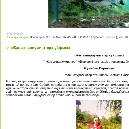
Наши публикации
|
Просмотров:
961
|
Author:
ЖУМАБАЙ ПЕРНАГУЛ
|
Добавил:
metodist
|
Дата:
08
«Жас аквариумисттер» үйірмесі
«Жас аквариумисттер» үйірмесі
" Жас аквариумистер " үйірмесінің жетекшісі, қосымша біл
Жумабай Пернегүл
Жас натуралистер станциясы, Алматы қал
Жалпы, қазірігі таңда еліміз тәуелсіздік алып, дербес елге айналғалы бері, өз еліміз
толықтай негізіміз бар. Себебі, өз табиғатын қорғау, оны аялау елім деп еміренген 
құлшыныстары оянып, енді ғана оңы мен солын ажыратып, еркелеп, еліктеп өсіп кел
үшін, өз үлестерін қосуға таптырмайтын мүмкіндіктердің бірі, ол Жетісу баурайын
орналасқан
«Жас натуралистер станциясы»
болып табылады.