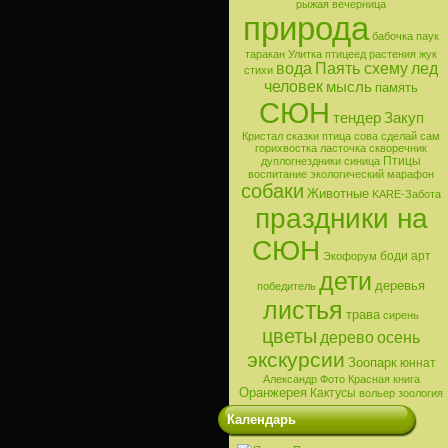
рыжая вечерница
природа
бабочка
паук
таракан
Улитка
птицеед
растения
жук
вода
Паять схему
лед
стихи
человек
мысль
память
СЮН
тендер
Закуп
Кристал
сказки
птица
сова
сделай сам
горихвостка
ласточка
скворечник
Птицы
дуплогнездники
синица
воспитание
экологический марафон
собаки
Животные
KARE-Забота
праздники на
СЮН
боди арт
Экофорум
дети
деревья
победитель
листья
трава
сирень
цветы
дерево
осень
экскурсии
Зоопарк
юннат
Александр
Фото
Красная книга
Оранжерея
Кактусы
вольер
зоология
Календарь