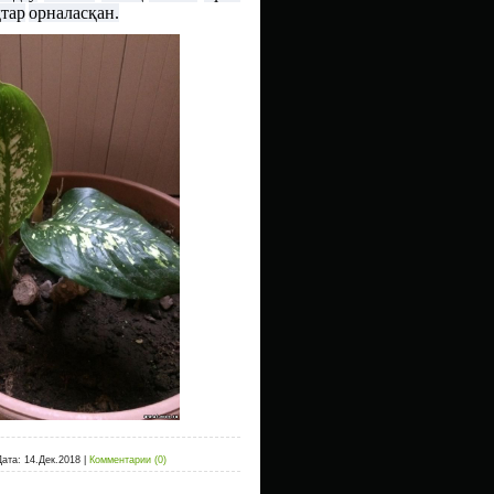
қтар
орналасқан
.
Дата:
14.Дек.2018
|
Комментарии (0)