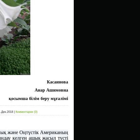
Касаинова
Анар Ашимовна
қосымша білім беру мұғалімі
4.Дек.2018
|
Комментарии (0)
лық
және
Оңтүстік
Американың
ындау
келген
ашық
жасыл
түсті