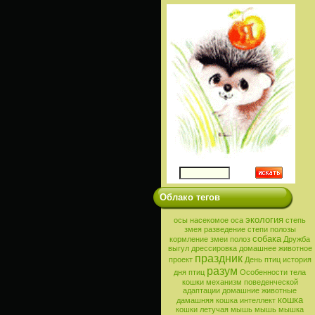
Облако тегов
экология
осы
насекомое
оса
степь
змея
разведение
степи
полозы
собака
кормление
змеи
полоз
Дружба
выгул
дрессировка
домашнее животное
праздник
проект
День птиц
история
разум
дня птиц
Особенности тела
кошки
механизм поведенческой
адаптации
домашние животные
кошка
дамашняя кошка
интеллект
кошки
летучая мышь
мышь
мышка