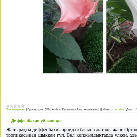
Это интересно
|
Просмотров:
556
|
Author:
Касаинова Анар Ашимовна
|
Добавил:
metodist
|
Дата:
1
Диффенбахия үй сәнінде
Жапырақты
диффенбахия
ароид
отбасына
жатады
және
Орта
тропикасынан
шыққан
гүл
.
Бұл
көпжылдықтарда
үлкен
,
ұз