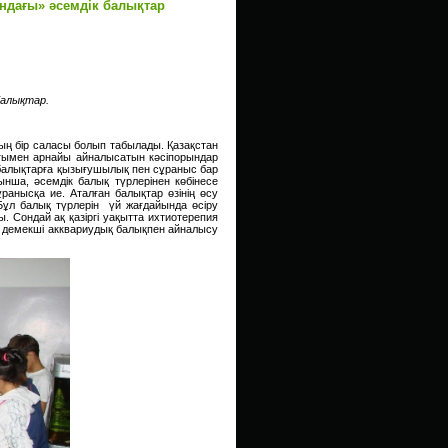
ндағы» әсемдік балықтар
балықтар.
 бір саласы болып табылады. Қазақстан
ғымен арнайы айналысатын кәсіпорындар
 балықтарға қызығушылық пен сұраныс бар
нша, әсемдік балық түрлерінен көбінесе
ұранысқа ие. Аталған балықтар өзінің өсу
 Бұл балық түрлерін үй жағдайында өсіру
 Сондай ақ қазіргі уақытта ихтиотерепия
р демекші акквариудық балықпен айналысу