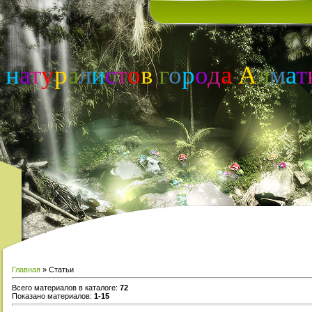
н
а
т
у
р
а
л
и
с
т
о
в
г
о
р
о
д
а
А
л
м
а
т
Главная
»
Статьи
Всего материалов в каталоге
:
72
Показано материалов
:
1-15