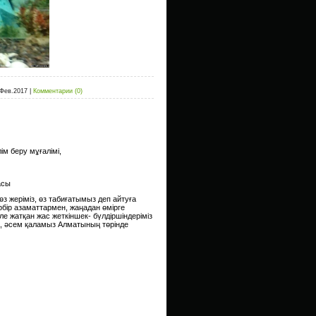
.Фев.2017
|
Комментарии (0)
ім беру мұғалімі,
асы
, өз жеріміз, өз табиғатымыз деп айтуға
әрбір азаматтармен, жаңадан өмірге
е жатқан жас жеткіншек- бүлдіршіндеріміз
да, әсем қаламыз Алматының төрінде