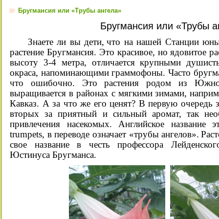
Бругмансия или «Трубы ангела»
Бругмансия или «Трубы а
Знаете ли вы дети
,
что
на нашей Станции
юных
растение Бругмансия. Это красивое, но ядовитое ра
высоту 3-4 метра, отличается крупными душист
окраса, напоминающими граммофоны. Часто бругм
что ошибочно
. Это растения родом из Южно
выращивается в районах с мягкими зимами, напри
Кавказ.
А за
что же его ценят? В первую очередь 
в
тор
ых за
приятный и сильный аромат, так нео
привлечения насекомых. Английское название э
trumpets, в переводе
означает
«трубы ангелов».
Раст
свое название в честь профессора Лейденског
Юстинуса Бругманса.