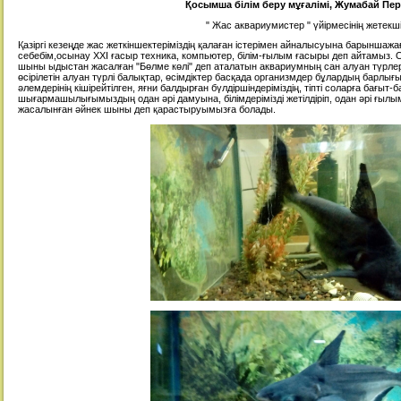
Қосымша білім беру мұғалімі, Жумабай Пе
" Жас аквариумистер " үйірмесінің жетекші
Қазіргі кезеңде жас жеткіншектеріміздің қалаған істерімен айналысуына барыншажа
себебім,осынау ХХІ ғасыр техника, компьютер, білім-ғылым ғасыры деп айтамыз.
шыны ыдыстан жасалған "Бөлме көлі" деп аталатын аквариумның сан алуан түрлері
өсірілетін алуан түрлі балықтар, өсімдіктер басқада организмдер бұлардың барлығы 
әлемдерінің кішірейтілген, яғни балдырған бүлдіршіндеріміздің, тіпті соларға бағыт-
шығармашылығымыздың одан әрі дамуына, білімдерімізді жетілдіріп, одан әрі ғыл
жасалынған әйнек шыны деп қарастыруымызға болады.