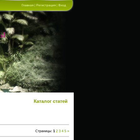
Главная
|
Регистрация
|
Вход
ы
Каталог статей
Страницы
:
1
2
3
4
5
»