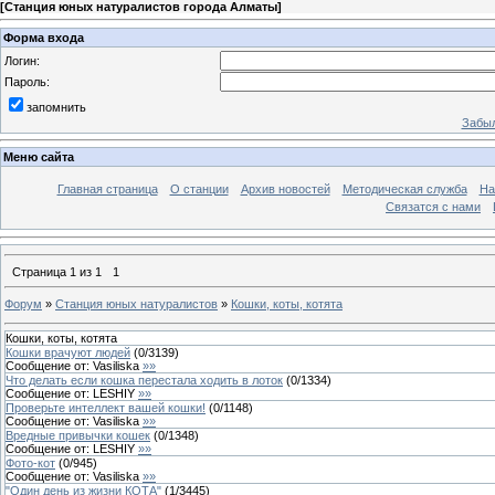
[
Станция юных натуралистов города Алматы
]
Форма входа
Логин:
Пароль:
запомнить
Забыл
Меню сайта
Главная страница
О станции
Архив новостей
Методическая служба
На
Связатся с нами
Страница
1
из
1
1
Форум
»
Станция юных натуралистов
»
Кошки, коты, котята
Кошки, коты, котята
Кошки врачуют людей
(
0
/
3139
)
Сообщение от:
Vasiliska
»»
Что делать если кошка перестала ходить в лоток
(
0
/
1334
)
Сообщение от:
LESHIY
»»
Проверьте интеллект вашей кошки!
(
0
/
1148
)
Сообщение от:
Vasiliska
»»
Вредные привычки кошек
(
0
/
1348
)
Сообщение от:
LESHIY
»»
Фото-кот
(
0
/
945
)
Сообщение от:
Vasiliska
»»
"Один день из жизни КОТА"
(
1
/
3445
)