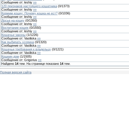
Сообщение от:
leshiy
»»
120 признаков настоящего кошатника
(
0
/
1373
)
Сообщение от:
leshiy
»»
Кормим кошку: Почему кошка не ест?
(
0
/
1036
)
Сообщение от:
leshiy
»»
Досье на кошку
(
0
/
1350
)
Сообщение от:
leshiy
»»
Воспитание кошек
(
0
/
1550
)
Сообщение от:
leshiy
»»
Кошачьи законы
(
1
/
1226
)
Сообщение от:
Vasiliska
»»
Как выбирать хозяина
(
0
/
1320
)
Сообщение от:
Vasiliska
»»
Кошачьи требования к владельцу
(
0
/
1221
)
Сообщение от:
Vasiliska
»»
Кошкин дом
(
1
/
1505
)
Сообщение от:
Grigorius
»»
Найдено
14
тем. На странице показано
14
тем.
Полная версия сайта