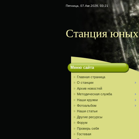
Пятница, 07.Авг.2026, 03:21
Станция юных 
Меню сайта
Главная страница
О станции
Архив новостей
Методическая служба
Наши кружки
Фотоальбом
Наши статьи
Другие ресурсы
Форум
Проверь себя
Гостевая