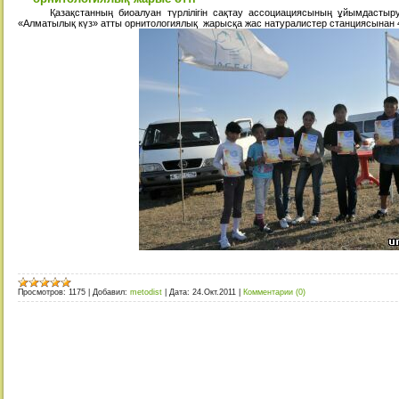
Қазақстанның биоалуан түрлілігін сақтау ассоциациясының ұйымдастыруы
«Алматылық күз» атты орнитологиялық жарысқа жас натуралистер станциясынан 4
Просмотров:
1175
|
Добавил:
metodist
|
Дата:
24.Окт.2011
|
Комментарии (0)