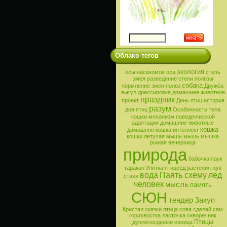
Облако тегов
экология
осы
насекомое
оса
степь
змея
разведение
степи
полозы
собака
кормление
змеи
полоз
Дружба
выгул
дрессировка
домашнее животное
праздник
проект
День птиц
история
разум
дня птиц
Особенности тела
кошки
механизм поведенческой
адаптации
домашние животные
кошка
дамашняя кошка
интеллект
кошки
летучая мышь
мышь
мышка
рыжая вечерница
природа
бабочка
паук
таракан
Улитка
птицеед
растения
жук
вода
Паять схему
лед
стихи
человек
мысль
память
СЮН
тендер
Закуп
Кристал
сказки
птица
сова
сделай сам
горихвостка
ласточка
скворечник
Птицы
дуплогнездники
синица