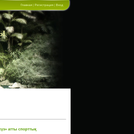
Главная
|
Регистрация
|
Вход
ы
күз» атты спорттық