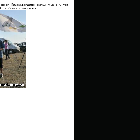
мен Қазақстандағы екінші мәрте өткен
 топ белсене қатысты.