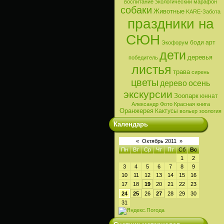
воспитание
экологический марафон
собаки
Животные
KARE-Забота
праздники на
СЮН
боди арт
Экофорум
дети
деревья
победитель
листья
трава
сирень
цветы
дерево
осень
экскурсии
Зоопарк
юннат
Александр
Фото
Красная книга
Оранжерея
Кактусы
вольер
зоология
Календарь
«
Октябрь 2011
»
Пн
Вт
Ср
Чт
Пт
Сб
Вс
1
2
3
4
5
6
7
8
9
10
11
12
13
14
15
16
17
18
19
20
21
22
23
24
25
26
27
28
29
30
31