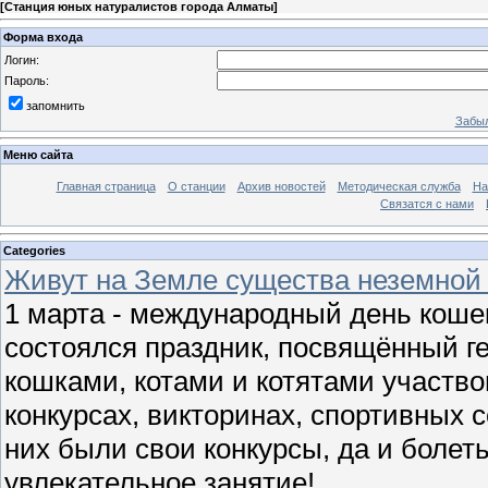
[
Станция юных натуралистов города Алматы
]
Форма входа
Логин:
Пароль:
запомнить
Забыл
Меню сайта
Главная страница
О станции
Архив новостей
Методическая служба
На
Связатся с нами
Categories
Живут на Земле существа неземной
1 марта - международный день коше
состоялся праздник, посвящённый г
кошками, котами и котятами участв
конкурсах, викторинах, спортивных с
них были свои конкурсы, да и болет
увлекательное занятие!