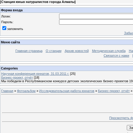
[
Станция юных натуралистов города Алматы
]
Форма входа
Логин:
Пароль:
запомнить
Забыл
Меню сайта
Главная страница
О станции
Архив новостей
Методическая служба
На
Связатся с нами
Categories
Научная конференция юннатов, 31.03.2011 г.
[25]
Бизнес-проект, отчёт
[18]
Мы победили в Республиканском конкурсе детских экологических бизнес-проектов 19
Главная
»
Фотоальбом
»
Исследовательская работа юннатов
»
Бизнес-проект, отчёт
»
Просмотреть ф