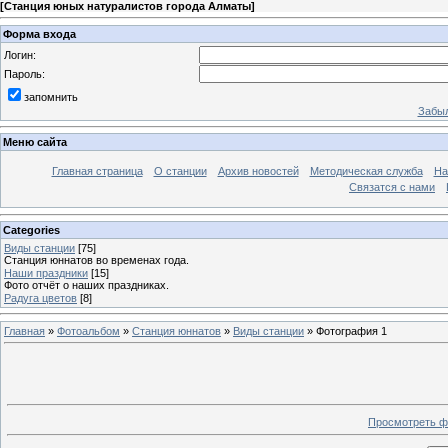
[
Станция юных натуралистов города Алматы
]
Форма входа
Логин:
Пароль:
запомнить
Забыл
Меню сайта
Главная страница
О станции
Архив новостей
Методическая служба
На
Связатся с нами
Categories
Виды станции
[75]
Станция юннатов во временах года.
Наши праздники
[15]
Фото отчёт о наших праздниках.
Радуга цветов
[8]
Главная
»
Фотоальбом
»
Станция юннатов
»
Виды станции
» Фотография 1
Просмотреть ф