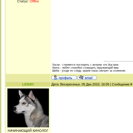
Статус:
Offline
Хаски - стремятся поспорить с ветром- кто быстрее.
Акита - любят спокойно созерцать окружающий мир.
Шиба - уходя по следу, краем глаза смотрят за хозяином.
LESHIY
Дата: Воскресенье, 05.Дек.2010, 16:05 | Сообщение #
НАЧИНАЮЩИЙ КИНОЛОГ