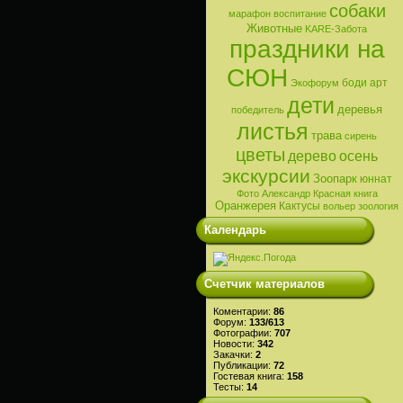
собаки
марафон
воспитание
Животные
KARE-Забота
праздники на
СЮН
боди арт
Экофорум
дети
деревья
победитель
листья
трава
сирень
цветы
дерево
осень
экскурсии
Зоопарк
юннат
Фото
Александр
Красная книга
Оранжерея
Кактусы
вольер
зоология
Календарь
Счетчик материалов
Коментарии:
86
Форум:
133/613
Фотографии:
707
Новости:
342
Закачки:
2
Публикации:
72
Гостевая книга:
158
Тесты:
14