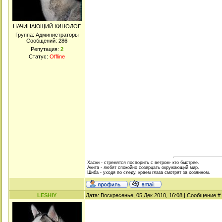
НАЧИНАЮЩИЙ КИНОЛОГ
Группа: Администраторы
Сообщений:
286
Репутация:
2
Статус:
Offline
Хаски - стремятся поспорить с ветром- кто быстрее.
Акита - любят спокойно созерцать окружающий мир.
Шиба - уходя по следу, краем глаза смотрят за хозяином.
LESHIY
Дата: Воскресенье, 05.Дек.2010, 16:08 | Сообщение #