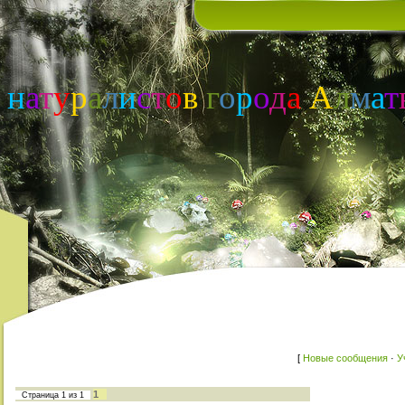
н
а
т
у
р
а
л
и
с
т
о
в
г
о
р
о
д
а
А
л
м
а
т
[
Новые сообщения
·
У
1
Страница
1
из
1