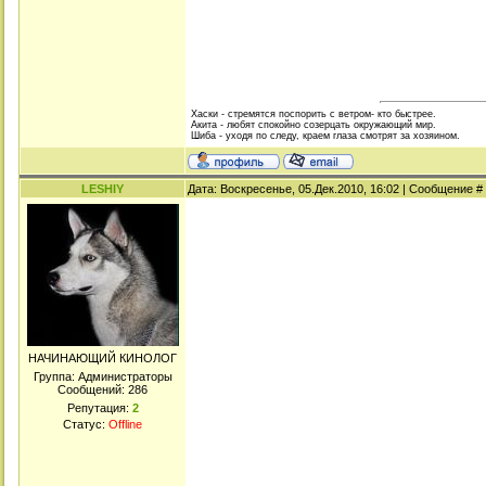
Хаски - стремятся поспорить с ветром- кто быстрее.
Акита - любят спокойно созерцать окружающий мир.
Шиба - уходя по следу, краем глаза смотрят за хозяином.
LESHIY
Дата: Воскресенье, 05.Дек.2010, 16:02 | Сообщение #
НАЧИНАЮЩИЙ КИНОЛОГ
Группа: Администраторы
Сообщений:
286
Репутация:
2
Статус:
Offline