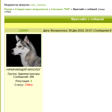
Модератор форума:
,
killer
Vasiliska
Форум
»
Станция юных натуралистов
»
Сплошное "ГАВ"
»
Фристайл с собакой
(танцы
собак)
Фристайл с собакой
LESHIY
Дата: Воскресенье, 05.Дек.2010, 15:57 | Сообщение #
НАЧИНАЮЩИЙ КИНОЛОГ
Группа: Администраторы
Сообщений:
286
Репутация:
2
Статус:
Offline