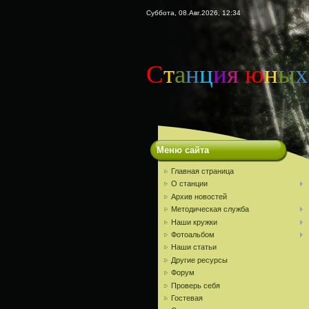
Суббота, 08.Авг.2026, 12:34
С
т
а
н
ц
и
я
ю
н
ы
х
Меню сайта
Главная страница
О станции
Архив новостей
Методическая служба
Наши кружки
Фотоальбом
Наши статьи
Другие ресурсы
Форум
Проверь себя
Гостевая