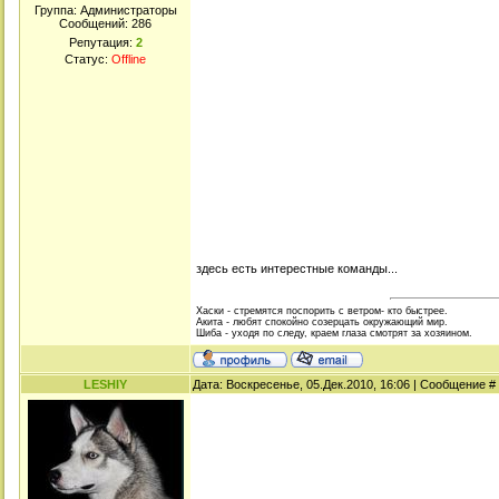
Группа: Администраторы
Сообщений:
286
Репутация:
2
Статус:
Offline
здесь есть интерестные команды...
Хаски - стремятся поспорить с ветром- кто быстрее.
Акита - любят спокойно созерцать окружающий мир.
Шиба - уходя по следу, краем глаза смотрят за хозяином.
LESHIY
Дата: Воскресенье, 05.Дек.2010, 16:06 | Сообщение #