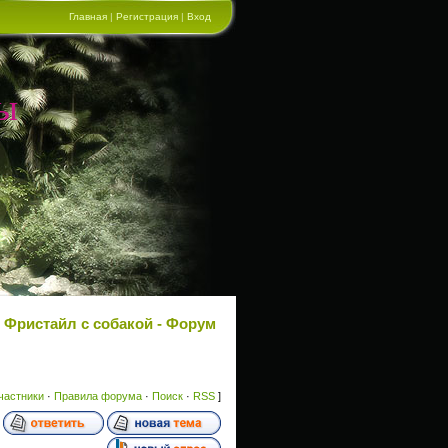
Главная
|
Регистрация
|
Вход
ы
Фристайл с собакой - Форум
частники
·
Правила форума
·
Поиск
·
RSS
]