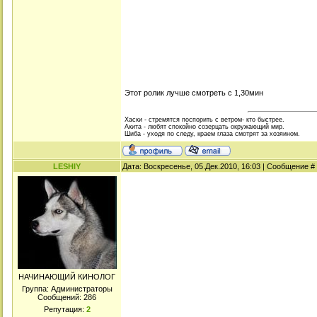
Этот ролик лучше смотреть с 1,30мин
Хаски - стремятся поспорить с ветром- кто быстрее.
Акита - любят спокойно созерцать окружающий мир.
Шиба - уходя по следу, краем глаза смотрят за хозяином.
LESHIY
Дата: Воскресенье, 05.Дек.2010, 16:03 | Сообщение #
НАЧИНАЮЩИЙ КИНОЛОГ
Группа: Администраторы
Сообщений:
286
Репутация:
2