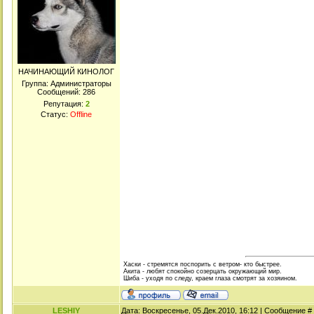
НАЧИНАЮЩИЙ КИНОЛОГ
Группа: Администраторы
Сообщений:
286
Репутация:
2
Статус:
Offline
Хаски - стремятся поспорить с ветром- кто быстрее.
Акита - любят спокойно созерцать окружающий мир.
Шиба - уходя по следу, краем глаза смотрят за хозяином.
LESHIY
Дата: Воскресенье, 05.Дек.2010, 16:12 | Сообщение #