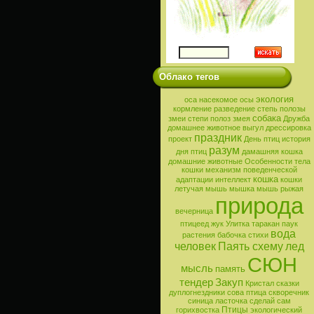
Облако тегов
экология
оса
насекомое
осы
кормление
разведение
степь
полозы
собака
змеи
степи
полоз
змея
Дружба
домашнее животное
выгул
дрессировка
праздник
проект
День птиц
история
разум
дня птиц
дамашняя кошка
домашние животные
Особенности тела
кошки
механизм поведенческой
кошка
адаптации
интеллект
кошки
летучая мышь
мышка
мышь
рыжая
природа
вечерница
птицеед
жук
Улитка
таракан
паук
вода
растения
бабочка
стихи
человек
Паять схему
лед
СЮН
мысль
память
тендер
Закуп
Кристал
сказки
дуплогнездники
сова
птица
скворечник
синица
ласточка
сделай сам
Птицы
горихвостка
экологический