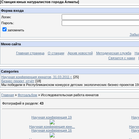
[
Станция юных натуралистов города Алматы
]
Форма входа
Логин:
Пароль:
запомнить
Забыл
Меню сайта
Главная страница
О станции
Архив новостей
Методическая служба
На
Связатся с нами
Categories
Научная конференция юннатов, 31.03.2011 г.
[25]
Бизнес-проект, отчёт
[18]
Мы победили в Республиканском конкурсе детских экологических бизнес-проектов 19
Главная
»
Фотоальбом
» Исследовательская работа юннатов
Фотографий в разделе
:
43
Научная конференция 19
Науч
Научная конференция юнн...
Научн
Научная конференция 16
Науч